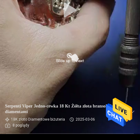
Serpenti Viper Jedno-cewka 18 Kt Żółta złota bransoletka z
diamentami
18K złoto Diamentowe biżuteria
2025-03-06
8 poglądy