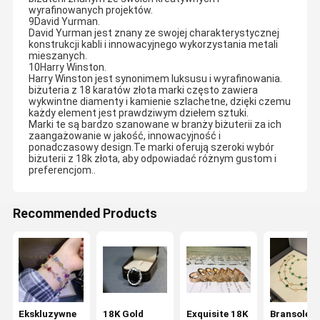
wyrafinowanych projektów.
9David Yurman.
David Yurman jest znany ze swojej charakterystycznej
konstrukcji kabli i innowacyjnego wykorzystania metali
mieszanych.
10Harry Winston.
Harry Winston jest synonimem luksusu i wyrafinowania.
biżuteria z 18 karatów złota marki często zawiera
wykwintne diamenty i kamienie szlachetne, dzięki czemu
każdy element jest prawdziwym dziełem sztuki.
Marki te są bardzo szanowane w branży biżuterii za ich
zaangażowanie w jakość, innowacyjność i
ponadczasowy design.Te marki oferują szeroki wybór
biżuterii z 18k złota, aby odpowiadać różnym gustom i
preferencjom..
Recommended Products
Ekskluzywne
18K Gold
Exquisite 18K
Bransoletk