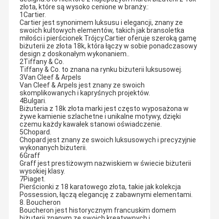
złota, które są wysoko cenione w branży.:
1Cartier.
Cartier jest synonimem luksusu i elegancji, znany ze
swoich kultowych elementów, takich jak bransoletka
miłości i pierścionek Trójcy.Cartier oferuje szeroką gamę
biżuterii ze złota 18k, która łączy w sobie ponadczasowy
design z doskonałym wykonaniem..
2Tiffany & Co.
Tiffany & Co. to znana na rynku biżuterii luksusowej.
3Van Cleef & Arpels
Van Cleef & Arpels jest znany ze swoich
skomplikowanych i kapryśnych projektów.
4Bulgari.
Biżuteria z 18k złota marki jest często wyposażona w
żywe kamienie szlachetne i unikalne motywy, dzięki
czemu każdy kawałek stanowi oświadczenie.
5Chopard.
Chopard jest znany ze swoich luksusowych i precyzyjnie
wykonanych biżuterii.
6Graff
Graff jest prestiżowym nazwiskiem w świecie biżuterii
wysokiej klasy.
7Piaget.
Pierścionki z 18 karatowego złota, takie jak kolekcja
Possession, łączą elegancję z zabawnymi elementami.
8. Boucheron
Boucheron jest historycznym francuskim domem
biżuterii znanym ze swoich kreatywnych i