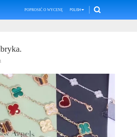
YPADKI
POPROSIĆ O WYCENĘ
POLISH
abryka.
1