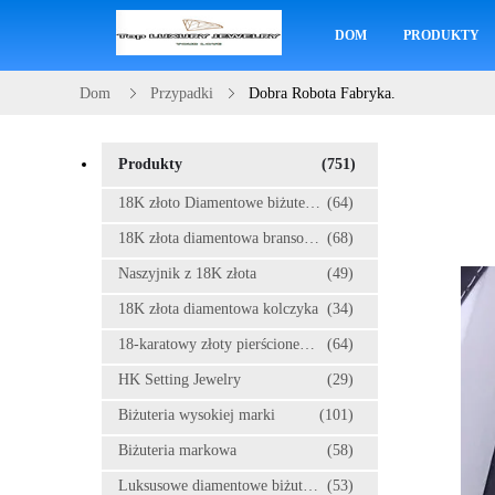
DOM
PRODUKTY
Dom
Przypadki
Dobra Robota Fabryka.
Produkty
(751)
18K złoto Diamentowe biżuteria
(64)
18K złota diamentowa bransoletka
(68)
Naszyjnik z 18K złota
(49)
18K złota diamentowa kolczyka
(34)
18-karatowy złoty pierścionek z brylantem
(64)
HK Setting Jewelry
(29)
Biżuteria wysokiej marki
(101)
Biżuteria markowa
(58)
Luksusowe diamentowe biżuteria
(53)