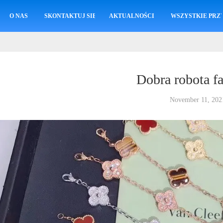
O NAS
SKONTAKTUJ SIĘ Z NAMI
AKTUALNOŚCI
WSZYSTKIE PRZ
Dobra robota f
November 11, 202