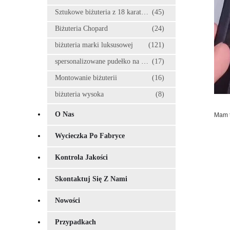
Sztukowe biżuteria z 18 karatów złota
(45)
Biżuteria Chopard
(24)
biżuteria marki luksusowej
(121)
spersonalizowane pudełko na biżuterię
(17)
Montowanie biżuterii
(16)
biżuteria wysoka
(8)
O Nas
Mam t
Wycieczka Po Fabryce
Kontrola Jakości
Skontaktuj Się Z Nami
Nowości
Przypadkach