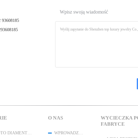
Wpisz swoją wiadomość
 93608185
93608185
RIE
O NAS
WYCIECZKA P
FABRYCE
18K ZŁOTO DIAMENTOWE BIŻUTERIA
WPROWADZENIE