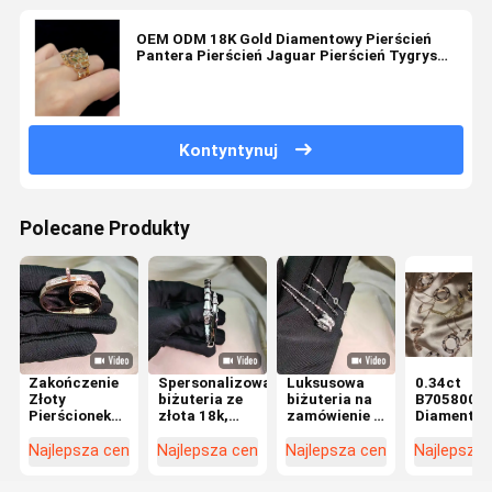
OEM ODM 18K Gold Diamentowy Pierścień
Pantera Pierścień Jaguar Pierścień Tygrys
Pierścień niestandardowy
Kontyntynuj
Polecane Produkty
Zakończenie
Spersonalizowana
Luksusowa
0.34ct
Złoty
biżuteria ze
biżuteria na
B7058000
Pierścionek
złota 18k,
zamówienie z
Diamento
18k Złoty
wysokiej
białego złota,
wybrukow
Pierścionek
klasy, z
wysokiej
18k Biały
Najlepsza cena
Najlepsza cena
Najlepsza cena
Najlepsza
Prawdziwy
białego złota,
klasy,
Złoty
Diament
personalizowana
luksusowa
Naszyjnik