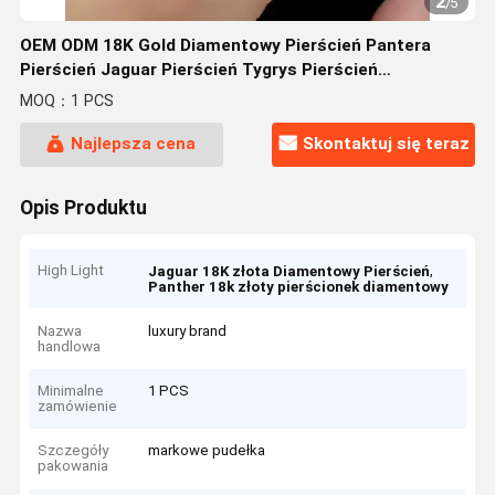
2
/
5
OEM ODM 18K Gold Diamentowy Pierścień Pantera
Pierścień Jaguar Pierścień Tygrys Pierścień
niestandardowy
MOQ：1 PCS
Najlepsza cena
Skontaktuj się teraz
Opis Produktu
High Light
,
Jaguar 18K złota Diamentowy Pierścień
Panther 18k złoty pierścionek diamentowy
Nazwa
luxury brand
handlowa
Minimalne
1 PCS
zamówienie
Szczegóły
markowe pudełka
pakowania