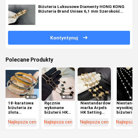
Biżuteria Luksusowe Diamenty HONG KONG
Biżuteria Brand Unisex 6,1 mm Szerokość
Złota Biżuteria
Kontyntynuj
Polecane Produkty
18-karatowa
Ręcznie
Niestandardowa
Niestanda
biżuteria ze
wykonane
marka Arpels
wysokiej k
złota
biżuterii HK
HK Setting
biżuteria 
najwyższej
ustawienia
Jewelry 5
18-karato
jakości,
podnosząc
motywów
złoto,
Najlepsza cena
Najlepsza cena
Najlepsza cena
Najlepsza
spersonalizowana
diamentowy
Żółty złoty
luksusowa
biżuteria,
piękno z
VCA Vintage
biżuteria
producent,
bezpiecznych
Bracelet
marki