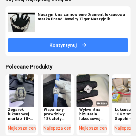
Naszyjnik na zamówienie Diament luksusowa
marka Brand Jewelry Tiger Naszyjnik
producent biżuterii
Kontyntynuj
Polecane Produkty
Zegarek
Wspaniały
Wykwintna
Luksusow
luksusowej
prawdziwy
biżuteria
18K złota
marki z 18-
18k złoty
luksusowej
Sapphire
karatowego
diamentowy
marki
Bracelet
złota
zegarek
podnosząca
Custom
Najlepsza cena
Najlepsza cena
Najlepsza cena
Najlepsza
styl dzięki
Prong Sett