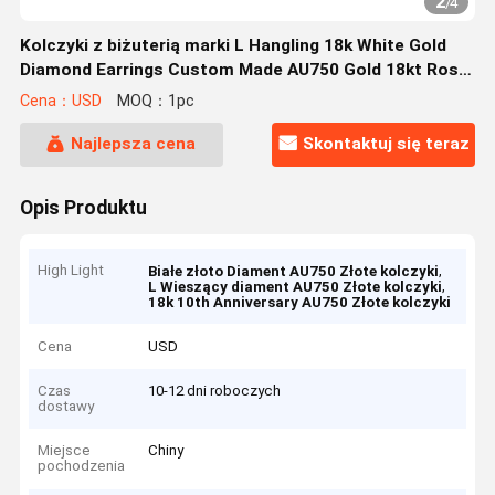
2
/
4
Kolczyki z biżuterią marki L Hangling 18k White Gold
Diamond Earrings Custom Made AU750 Gold 18kt Rose
Gold Boucles d??
Cena：USD
MOQ：1pc
Najlepsza cena
Skontaktuj się teraz
Opis Produktu
High Light
,
Białe złoto Diament AU750 Złote kolczyki
,
L Wieszący diament AU750 Złote kolczyki
18k 10th Anniversary AU750 Złote kolczyki
Cena
USD
Czas
10-12 dni roboczych
dostawy
Miejsce
Chiny
pochodzenia