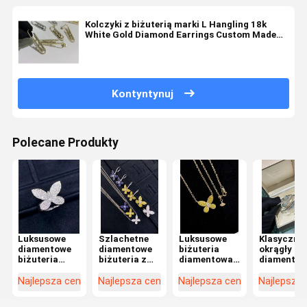
Kolczyki z biżuterią marki L Hangling 18k
White Gold Diamond Earrings Custom Made
AU750 Gold 18kt Rose Gold Boucles d??
Kontyntynuj
Polecane Produkty
Luksusowe
Szlachetne
Luksusowe
Klasyczny
diamentowe
diamentowe
biżuteria
okrągły bia
biżuteria
biżuteria z
diamentowa
diament
ostateczny
okrągły
klasyczny
biżuteria
symbol
wycięcie
styl Prong
nowoczes
Najlepsza cena
Najlepsza cena
Najlepsza cena
Najlepsza
luksusu i
Prong
Setting biały
design /
wyrafinowania
ustawienia
VS2
luksusowy