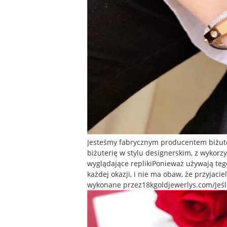
Jesteśmy fabrycznym producentem biżute
biżuterię w stylu designerskim, z wykorz
wyglądające replikiPonieważ używają teg
każdej okazji, i nie ma obaw, że przyjaci
wykonane przez
18kgoldjewerlys.com/
Jeś