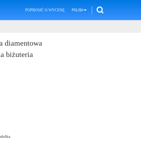
YPADKI
POPROSIĆ O WYCENĘ
POLISH
ta diamentowa
a biżuteria
udełka