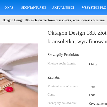
O NAS
SKONTAKTUJ SIĘ Z NAMI
AKTUALNOŚCI
WSZYSTKIE PRZ
Oktagon Design 18K złota diamentowa bransoletka, wyrafinowana biżuteria
Oktagon Design 18K zło
bransoletka, wyrafinowan
Szczegóły Produktu:
Miejsce pochodzenia:
Chiny
Zapłata:
Minimalne zamówienie:
1/szt
Cena:
USD
Szczegóły pakowania:
Oryginalne p