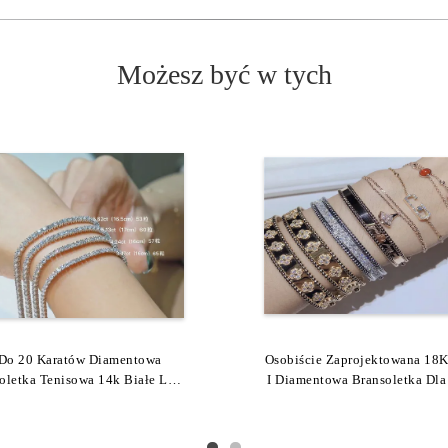
Możesz być w tych
d 18K Żółty Złoty Bransoletka
Do 20 Karatów Diamentowa
Osobiście Zaprojektowana 18K
Elegantna Divas Dream 18K 
oletka Tenisowa 14k Białe Lub
Miłosna Z 4 Diamentami
Diamentowa Bransoletka Z Ag
I Diamentowa Bransoletka Dl
Żółte Złoto DEF VVS1
Białą Skorupą
/ Dziewczyny