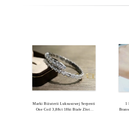
Marki Biżuterii Luksusowej Serpenti
Świecący 18K Złoty Diament
Bran
1 
One Coil 3,88ct 18kt Białe Złoto
Szampana Paryż Wiążąca
Brans
Bransoletka Z Łukiem - Design
Bransoletka BR857492
Węzła