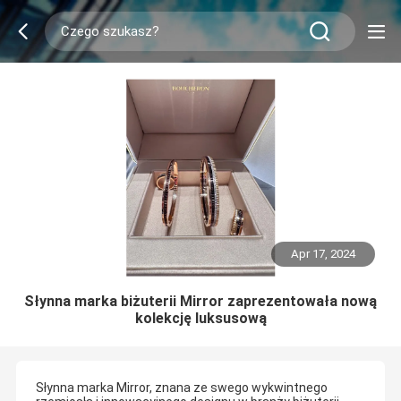
Apr 17, 2024
Słynna marka biżuterii Mirror zaprezentowała nową
kolekcję luksusową
Słynna marka Mirror, znana ze swego wykwintnego