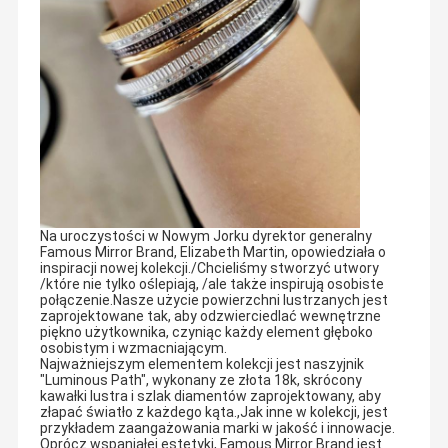
Na uroczystości w Nowym Jorku dyrektor generalny
Famous Mirror Brand, Elizabeth Martin, opowiedziała o
inspiracji nowej kolekcji./Chcieliśmy stworzyć utwory
/które nie tylko oślepiają, /ale także inspirują osobiste
połączenie.Nasze użycie powierzchni lustrzanych jest
zaprojektowane tak, aby odzwierciedlać wewnętrzne
piękno użytkownika, czyniąc każdy element głęboko
osobistym i wzmacniającym.
Najważniejszym elementem kolekcji jest naszyjnik
"Luminous Path", wykonany ze złota 18k, skrócony
kawałki lustra i szlak diamentów zaprojektowany, aby
złapać światło z każdego kąta.,Jak inne w kolekcji, jest
przykładem zaangażowania marki w jakość i innowacje.
Oprócz wspaniałej estetyki, Famous Mirror Brand jest