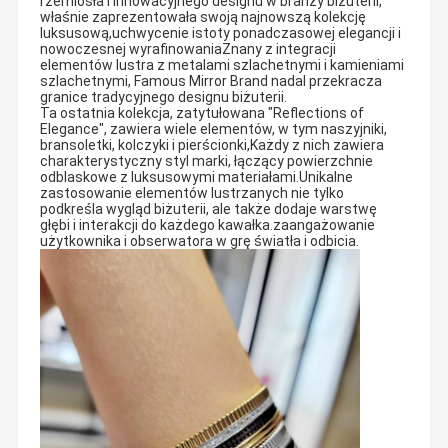
rzemiosła i innowacyjnego designu w branży biżuterii,
właśnie zaprezentowała swoją najnowszą kolekcję
luksusową,uchwycenie istoty ponadczasowej elegancji i
nowoczesnej wyrafinowaniaZnany z integracji
elementów lustra z metalami szlachetnymi i kamieniami
szlachetnymi, Famous Mirror Brand nadal przekracza
granice tradycyjnego designu biżuterii.
Ta ostatnia kolekcja, zatytułowana "Reflections of
Elegance", zawiera wiele elementów, w tym naszyjniki,
bransoletki, kolczyki i pierścionki,Każdy z nich zawiera
charakterystyczny styl marki, łączący powierzchnie
odblaskowe z luksusowymi materiałami.Unikalne
zastosowanie elementów lustrzanych nie tylko
podkreśla wygląd biżuterii, ale także dodaje warstwę
głębi i interakcji do każdego kawałka.zaangażowanie
użytkownika i obserwatora w grę światła i odbicia.